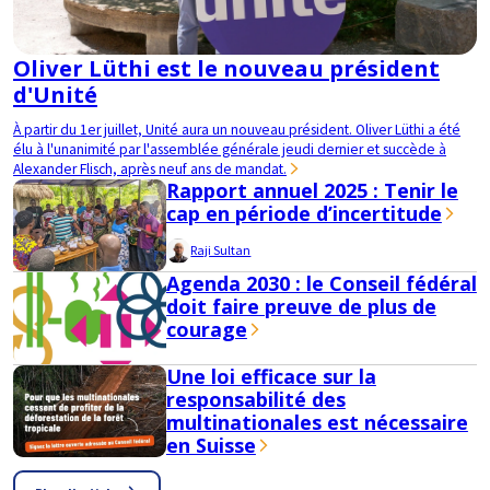
Oliver Lüthi est le nouveau président
d'Unité
À partir du 1er juillet, Unité aura un nouveau président. Oliver Lüthi a été
élu à l'unanimité par l'assemblée générale jeudi dernier et succède à
Alexander Flisch, après neuf ans de mandat.
Rapport annuel 2025 : Tenir le
cap en période d’incertitude
Raji Sultan
Agenda 2030 : le Conseil fédéral
doit faire preuve de plus de
courage
Une loi efficace sur la
responsabilité des
multinationales est nécessaire
en Suisse