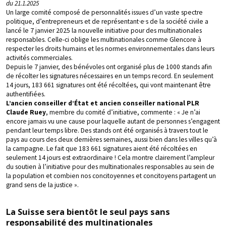
du 21.1.2025
Un large comité composé de personnalités issues d’un vaste spectre
politique, d’entrepreneurs et de représentant·e·s de la société civile a
lancé le 7 janvier 2025 la nouvelle initiative pour des multinationales
responsables. Celle-ci oblige les multinationales comme Glencore à
respecter les droits humains et les normes environnementales dans leurs
activités commerciales.
Depuis le 7 janvier, des bénévoles ont organisé plus de 1000 stands afin
de récolter les signatures nécessaires en un temps record. En seulement
14 jours, 183 661 signatures ont été récoltées, qui vont maintenant être
authentifiées.
L’ancien conseiller d’État et ancien conseiller national PLR
Claude Ruey
, membre du comité d’initiative, commente : « Je n’ai
encore jamais vu une cause pour laquelle autant de personnes s’engagent
pendant leur temps libre. Des stands ont été organisés à travers tout le
pays au cours des deux dernières semaines, aussi bien dans les villes qu’à
la campagne. Le fait que 183 661 signatures aient été récoltées en
seulement 14 jours est extraordinaire ! Cela montre clairement l’ampleur
du soutien à l’initiative pour des multinationales responsables au sein de
la population et combien nos concitoyennes et concitoyens partagent un
grand sens de la justice ».
La Suisse sera bientôt le seul pays sans
responsabilité des multinationales