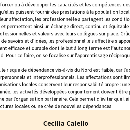
nforcer ou à développer les capacités et les compétences de
qu'elles puissent fournir des prestations à la population local
leur affectation, les professionnel·le·s partagent les conditio
 et permettent ainsi un échange direct, continu et équitable 
fessionnelles et valeurs avec leurs collègues sur place. Grâ
e savoirs et d’idées, les professionnel·le·s affecté·e·s appo
nt efficace et durable dont le but à long terme est l’auton
d. Pour ce faire, on se focalise sur l’apprentissage réciproque
, le risque de dépendance vis-à-vis du Nord est faible, car l'a
rpersonnels et interprofessionnels. Les affectations sont lim
nisations locales conservent leur responsabilité propre : une 
inée, les activités développées conjointement doivent être 
par l'organisation partenaire. Cela permet d'éviter que l'ai
uctures locales ou ne crée de nouvelles dépendances.
Cecilia Calello