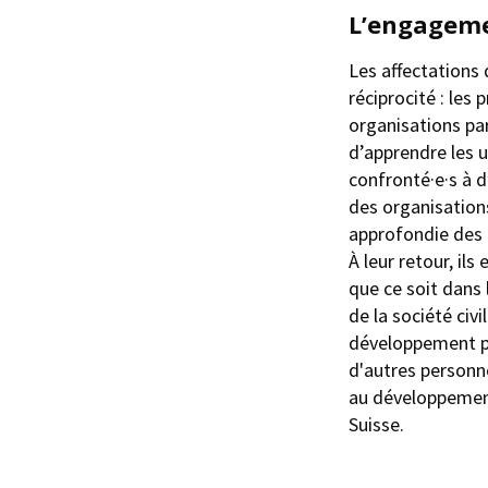
L’engageme
Les affectations 
réciprocité : les 
organisations par
d’apprendre les u
confronté·e·s à d
des organisation
approfondie des 
À leur retour, ils
que ce soit dans 
de la société civi
développement plu
d'autres personne
au développement
Suisse.