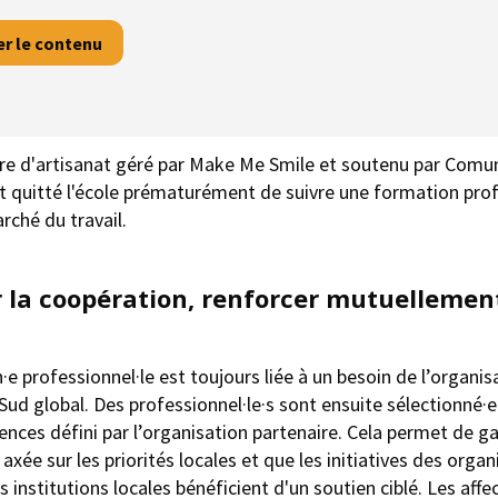
er le contenu
tre d'artisanat géré par Make Me Smile et soutenu par Com
nt quitté l'école prématurément de suivre une formation prof
rché du travail.
 la coopération, renforcer mutuellement
n·e professionnel·le est toujours liée à un besoin de l’organis
Sud global. Des professionnel·le·s sont ensuite sélectionné·e
gences défini par l’organisation partenaire. Cela permet de g
 axée sur les priorités locales et que les initiatives des orga
s institutions locales bénéficient d'un soutien ciblé. Les aff