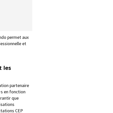
undo permet aux
essionnelle et
 les
ation partenaire
·s en fonction
arantir que
nisations
ectations CEP