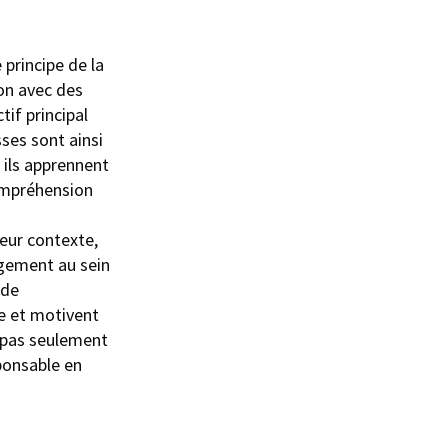
 principe de la
ion avec des
tif principal
sses sont ainsi
t ils apprennent
compréhension
leur contexte,
gagement au sein
 de
le et motivent
e pas seulement
ponsable en