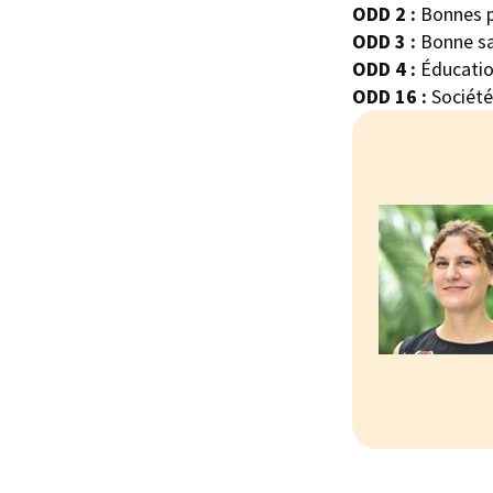
ODD 2 :
Bonnes p
ODD 3 :
Bonne sa
ODD 4 :
Éducation
ODD 16 :
Sociétés