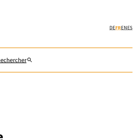
DE
FR
EN
ES
echercher
e