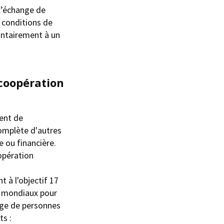
l’échange de
 conditions de
lontairement à un
 coopération
ent de
complète d'autres
 ou financière.
opération
t à l'objectif 17
s mondiaux pour
nge de personnes
ts :