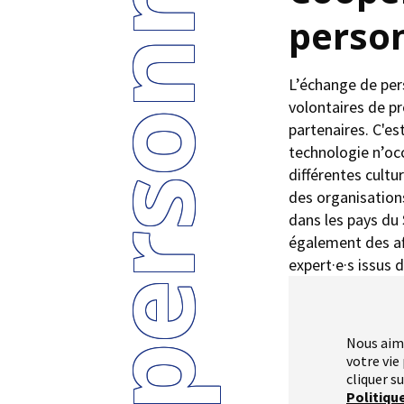
perso
L’échange de pe
volontaires de pr
partenaires. C'es
technologie n’occ
différentes cultu
des organisations
dans les pays du
également des af
expert·e·s issus 
Nous aim
votre vie
cliquer s
Politiqu