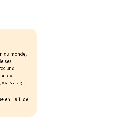
on du monde,
de ses
vec une
ion qui
, mais à agir
se en Haïti de