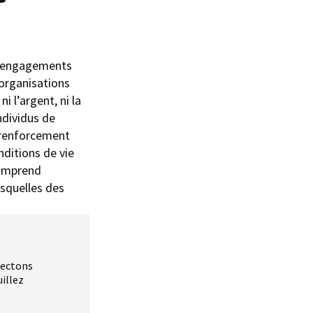
s engagements
 organisations
 l’argent, ni la
ndividus de
t renforcement
nditions de vie
comprend
esquelles des
pectons
uillez