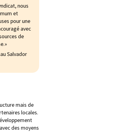
yndicat, nous
nimum et
euses pour une
encouragé avec
ssources de
e.»
au Salvador
ucture mais de
tenaires locales.
 développement
, avec des moyens