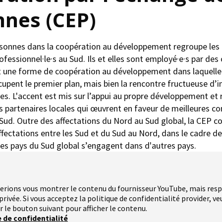
nnes (CEP)
rsonnes dans la coopération au développement regroupe le
ofessionnel·le·s au Sud. Ils et elles sont employé·e·s par des
t une forme de coopération au développement dans laquelle ni
upent le premier plan, mais bien la rencontre fructueuse d’i
res. L'accent est mis sur l’appui au propre développement e
 partenaires locales qui œuvrent en faveur de meilleures co
 Sud. Outre des affectations du Nord au Sud global, la CEP 
fectations entre les Sud et du Sud au Nord, dans le cadre d
des pays du Sud global s’engagent dans d'autres pays.
erions vous montrer le contenu du fournisseur YouTube, mais res
 privée. Si vous acceptez la politique de confidentialité provider, ve
ur le bouton suivant pour afficher le contenu.
e de confidentialité