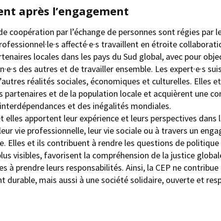
nt après l’engagement
de coopération par l’échange de personnes sont régies par le
professionnel·le·s affecté·e·s travaillent en étroite collaborat
tenaires locales dans les pays du Sud global, avec pour objec
n·e·s des autres et de travailler ensemble. Les expert·e·s sui
’autres réalités sociales, économiques et culturelles. Elles e
s partenaires et de la population locale et acquièrent une 
interdépendances et des inégalités mondiales.
 et elles apportent leur expérience et leurs perspectives dans 
leur vie professionnelle, leur vie sociale ou à travers un en
le. Elles et ils contribuent à rendre les questions de politique
s visibles, favorisent la compréhension de la justice globa
s à prendre leurs responsabilités. Ainsi, la CEP ne contribu
 durable, mais aussi à une société solidaire, ouverte et res