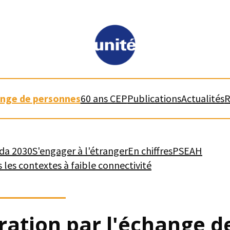
ange de personnes
60 ans CEP
Publications
Actualités
R
da 2030
S'engager à l'étranger
En chiffres
PSEAH
 les contextes à faible connectivité
ation par l'échange d