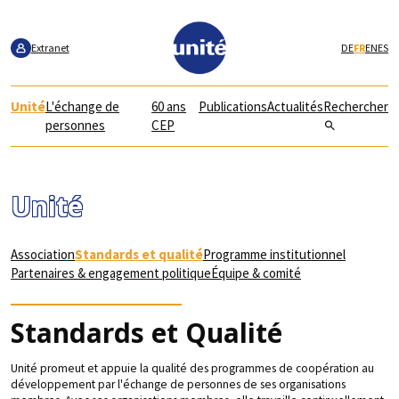
Aller
Aller
Aller
à
au
au
la
contenu
pied
Extranet
DE
FR
EN
ES
navigation
de
page
Unité
L'échange de
60 ans
Publications
Actualités
Rechercher
personnes
CEP
Unité
Association
Standards et qualité
Programme institutionnel
Partenaires & engagement politique
Équipe & comité
Standards et Qualité
Unité promeut et appuie la qualité des programmes de coopération au
développement par l'échange de personnes de ses organisations