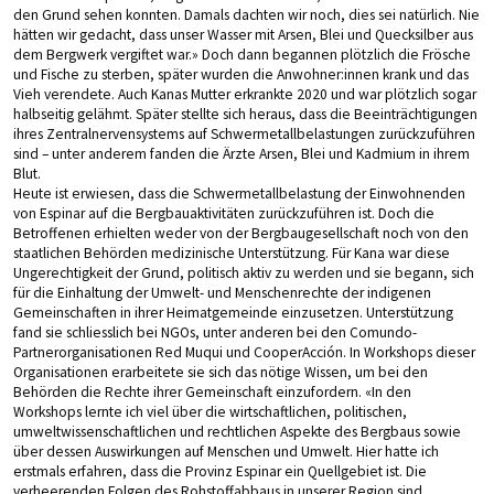
den Grund sehen konnten. Damals dachten wir noch, dies sei natürlich. Nie
hätten wir gedacht, dass unser Wasser mit Arsen, Blei und Quecksilber aus
dem Bergwerk vergiftet war.» Doch dann begannen plötzlich die Frösche
und Fische zu sterben, später wurden die Anwohner:innen krank und das
Vieh verendete. Auch Kanas Mutter erkrankte 2020 und war plötzlich sogar
halbseitig gelähmt. Später stellte sich heraus, dass die Beeinträchtigungen
ihres Zentralnervensystems auf Schwermetallbelastungen zurückzuführen
sind – unter anderem fanden die Ärzte Arsen, Blei und Kadmium in ihrem
Blut.
Heute ist erwiesen, dass die Schwermetallbelastung der Einwohnenden
von Espinar auf die Bergbauaktivitäten zurückzuführen ist. Doch die
Betroffenen erhielten weder von der Bergbaugesellschaft noch von den
staatlichen Behörden medizinische Unterstützung. Für Kana war diese
Ungerechtigkeit der Grund, politisch aktiv zu werden und sie begann, sich
für die Einhaltung der Umwelt- und Menschenrechte der indigenen
Gemeinschaften in ihrer Heimatgemeinde einzusetzen. Unterstützung
fand sie schliesslich bei NGOs, unter anderen bei den Comundo-
Partnerorganisationen Red Muqui und CooperAcción. In Workshops dieser
Organisationen erarbeitete sie sich das nötige Wissen, um bei den
Behörden die Rechte ihrer Gemeinschaft einzufordern. «In den
Workshops lernte ich viel über die wirtschaftlichen, politischen,
umweltwissenschaftlichen und rechtlichen Aspekte des Bergbaus sowie
über dessen Auswirkungen auf Menschen und Umwelt. Hier hatte ich
erstmals erfahren, dass die Provinz Espinar ein Quellgebiet ist. Die
verheerenden Folgen des Rohstoffabbaus in unserer Region sind