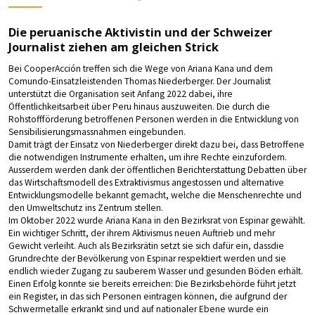
Die peruanische Aktivistin und der Schweizer
Journalist ziehen am gleichen Strick
Bei CooperAcción treffen sich die Wege von Ariana Kana und dem
Comundo-Einsatzleistenden Thomas Niederberger. Der Journalist
unterstützt die Organisation seit Anfang 2022 dabei, ihre
Öffentlichkeitsarbeit über Peru hinaus auszuweiten. Die durch die
Rohstoffförderung betroffenen Personen werden in die Entwicklung von
Sensibilisierungsmassnahmen eingebunden.
Damit trägt der Einsatz von Niederberger direkt dazu bei, dass Betroffene
die notwendigen Instrumente erhalten, um ihre Rechte einzufordern.
Ausserdem werden dank der öffentlichen Berichterstattung Debatten über
das Wirtschaftsmodell des Extraktivismus angestossen und alternative
Entwicklungsmodelle bekannt gemacht, welche die Menschenrechte und
den Umweltschutz ins Zentrum stellen.
Im Oktober 2022 wurde Ariana Kana in den Bezirksrat von Espinar gewählt.
Ein wichtiger Schritt, der ihrem Aktivismus neuen Auftrieb und mehr
Gewicht verleiht. Auch als Bezirksrätin setzt sie sich dafür ein, dassdie
Grundrechte der Bevölkerung von Espinar respektiert werden und sie
endlich wieder Zugang zu sauberem Wasser und gesunden Böden erhält.
Einen Erfolg konnte sie bereits erreichen: Die Bezirksbehörde führt jetzt
ein Register, in das sich Personen eintragen können, die aufgrund der
Schwermetalle erkrankt sind und auf nationaler Ebene wurde ein