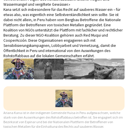
Wassermangel und vergiftete Gewässer.»
Kana setzt sich insbesondere für das Recht auf sauberes Wasser ein – für
etwas also, was eigentlich eine Selbstverständlichkeit sein sollte. Sie ist
dabei nicht allein, in Peru haben vom Bergbau Betroffene die Nationale
Plattform der Betroffenen von toxischen Metallen gegründet. Eine
Koalition von NGOs unterstützt die Plattform mit fachlicher und rechtlicher
Beratung. Zu dieser NGO-Koalition gehören auch Red Muqui und
CooperAcción. Diese Organisationen engagieren sich mit
Sensibilisierungskampagnen, Lobbyarbeit und Vernetzung, damit die
Öffentlichkeit in Peru und international von den Auswirkungen des
Rohstoffabbaus auf die lokalen Gemeinschaften erfährt.
Ariana Kana ist in der indigenen Gemeinde Huisa in Peru aufgewachsen, welche
stark von den Auswirkungen des Rohstoffabbaus betroffen ist. Sie engagiert sich im
Bezirksrat von Espinar und bei der Nationalen Plattform der Betroffenen von
toxischen Metallen für die Einhaltung des Rechts auf sauberes Wasser.