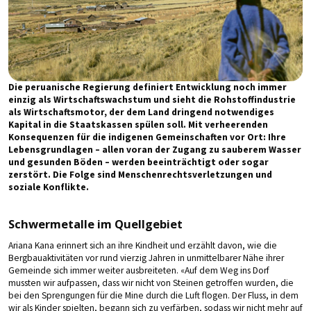
Die peruanische Regierung definiert Entwicklung noch immer
einzig als Wirtschaftswachstum und sieht die Rohstoffindustrie
als Wirtschaftsmotor, der dem Land dringend notwendiges
Kapital in die Staatskassen spülen soll. Mit verheerenden
Konsequenzen für die indigenen Gemeinschaften vor Ort: Ihre
Lebensgrundlagen – allen voran der Zugang zu sauberem Wasser
und gesunden Böden – werden beeinträchtigt oder sogar
zerstört. Die Folge sind Menschenrechtsverletzungen und
soziale Konflikte.
Schwermetalle im Quellgebiet
Ariana Kana erinnert sich an ihre Kindheit und erzählt davon, wie die
Bergbauaktivitäten vor rund vierzig Jahren in unmittelbarer Nähe ihrer
Gemeinde sich immer weiter ausbreiteten. «Auf dem Weg ins Dorf
mussten wir aufpassen, dass wir nicht von Steinen getroffen wurden, die
bei den Sprengungen für die Mine durch die Luft flogen. Der Fluss, in dem
wir als Kinder spielten, begann sich zu verfärben, sodass wir nicht mehr auf