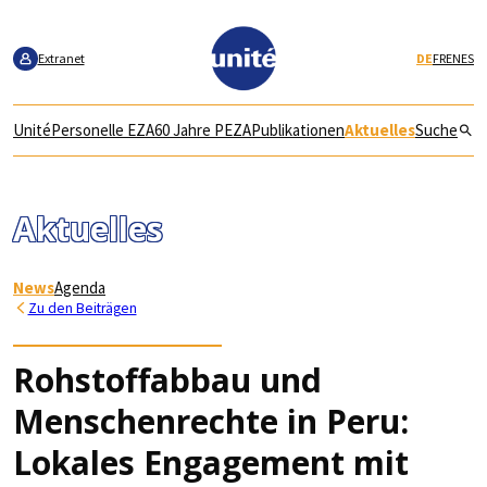
zur
zum
zur
Navigation
Inhalt
Fusszeile
springen
springen
springen
Extranet
DE
FR
EN
ES
Unité
Personelle EZA
60 Jahre PEZA
Publikationen
Aktuelles
Suche
Aktuelles
News
Agenda
Zu den Beiträgen
Rohstoffabbau und
Menschenrechte in Peru:
Lokales Engagement mit